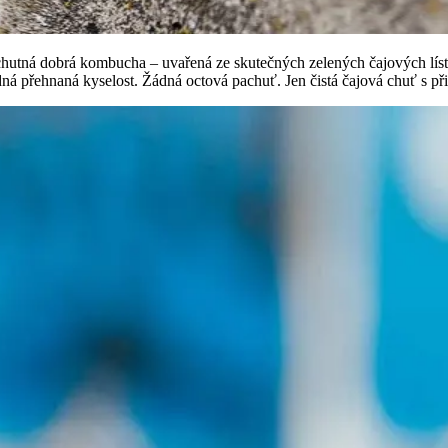
hutná dobrá kombucha – uvařená ze skutečných zelených čajových lístk
ádná přehnaná kyselost. Žádná octová pachuť. Jen čistá čajová chuť s při