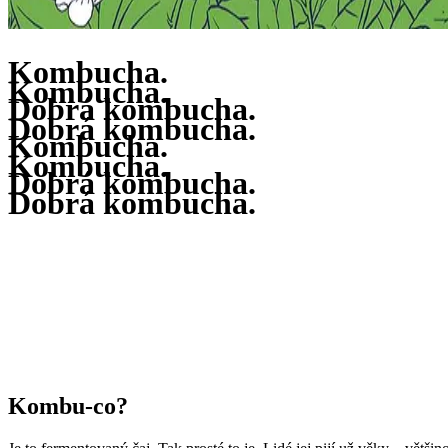
Kombucha.
Kombucha.
Dobrá kombucha.
Dobrá kombucha.
Kombucha.
K
o
m
b
u
c
h
a
.
Dobrá
kombucha.
D
o
b
r
á
k
o
m
b
u
c
h
a
.
Kombu-co?