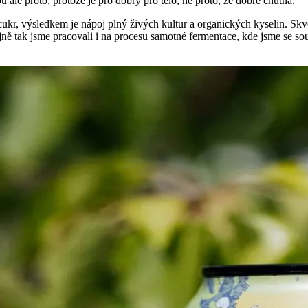
ou ale proto, protože je pro dobrý pro tělo, ne proto, že dobře chutná.
kr, výsledkem je nápoj plný živých kultur a organických kyselin. Skvěl
tejně tak jsme pracovali i na procesu samotné fermentace, kde jsme se 