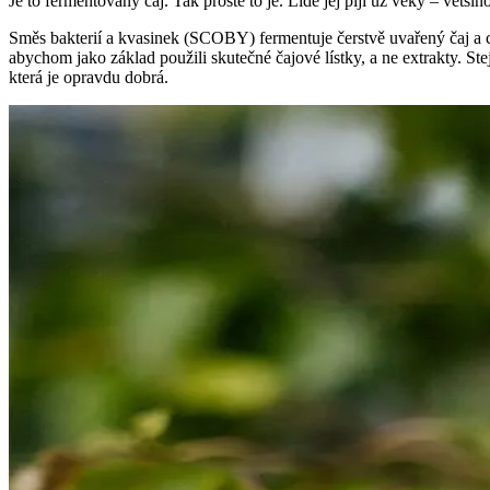
Je to fermentovaný čaj. Tak prosté to je. Lidé jej pijí už věky – většin
Směs bakterií a kvasinek (SCOBY) fermentuje čerstvě uvařený čaj a cu
abychom jako základ použili skutečné čajové lístky, a ne extrakty. S
která je opravdu dobrá.