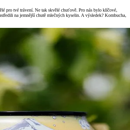
é pro tvé trávení. Ne tak skvělé chuťově. Pro nás bylo klíčové,
soustředili na jemnější chutě mlečných kyselin. A výsledek? Kombucha,