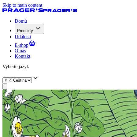
Skip to main content
Domů
Produkty
Události
E-shop
O nás
Kontakt
Vyberte jazyk